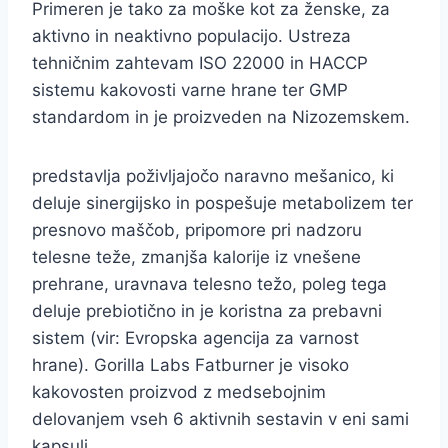
Primeren je tako za moške kot za ženske, za
aktivno in neaktivno populacijo. Ustreza
tehničnim zahtevam ISO 22000 in HACCP
sistemu kakovosti varne hrane ter GMP
standardom in je proizveden na Nizozemskem.
predstavlja poživljajočo naravno mešanico, ki
deluje sinergijsko in pospešuje metabolizem ter
presnovo maščob, pripomore pri nadzoru
telesne teže, zmanjša kalorije iz vnešene
prehrane, uravnava telesno težo, poleg tega
deluje prebiotično in je koristna za prebavni
sistem (vir: Evropska agencija za varnost
hrane). Gorilla Labs Fatburner je visoko
kakovosten proizvod z medsebojnim
delovanjem vseh 6 aktivnih sestavin v eni sami
kapsuli.