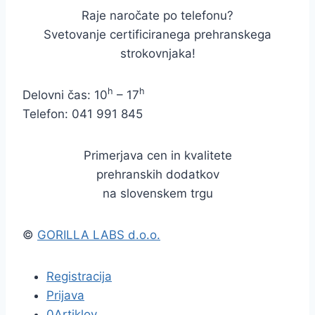
Raje naročate po telefonu?
Svetovanje certificiranega prehranskega
strokovnjaka!
h
h
Delovni čas: 10
– 17
Telefon: 041 991 845
Primerjava cen in kvalitete
prehranskih dodatkov
na slovenskem trgu
©
GORILLA LABS d.o.o.
Registracija
Prijava
0
Artiklov