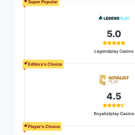
Super Popular
5.0
Legendplay Casino
Editors's Choice
4.5
Royalistplay Casino
Player's Choice