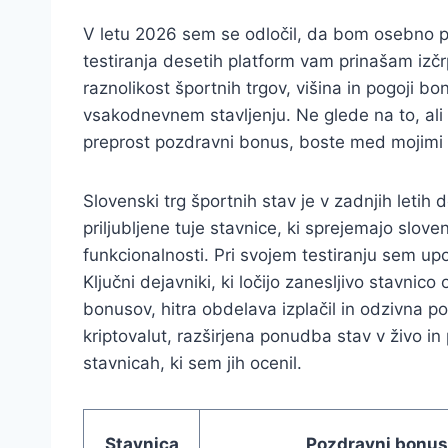
V letu 2026 sem se odločil, da bom osebno pre
testiranja desetih platform vam prinašam izčr
raznolikost športnih trgov, višina in pogoji b
vsakodnevnem stavljenju. Ne glede na to, ali st
preprost pozdravni bonus, boste med mojimi p
Slovenski trg športnih stav je v zadnjih letih d
priljubljene tuje stavnice, ki sprejemajo slov
funkcionalnosti. Pri svojem testiranju sem u
Ključni dejavniki, ki ločijo zanesljivo stavn
bonusov, hitra obdelava izplačil in odzivna po
kriptovalut, razširjena ponudba stav v živo 
stavnicah, ki sem jih ocenil.
Stavnica
Pozdravni bonus