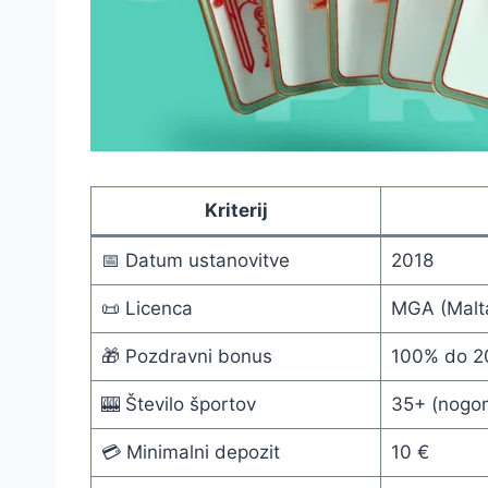
Kriterij
📅 Datum ustanovitve
2018
📜 Licenca
MGA (Malta
🎁 Pozdravni bonus
100% do 20
🎰 Število športov
35+ (nogome
💳 Minimalni depozit
10 €