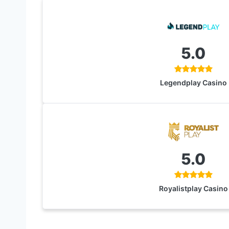
5.0
Legendplay Casino
5.0
Royalistplay Casino