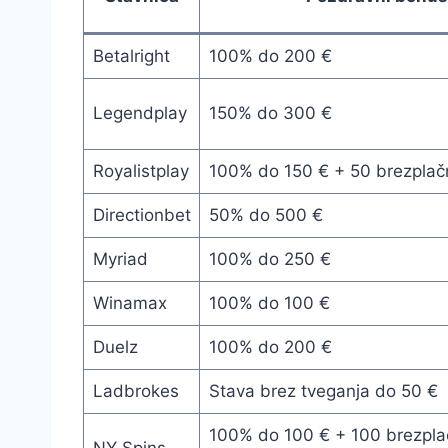
Betalright
100% do 200 €
Legendplay
150% do 300 €
Royalistplay
100% do 150 € + 50 brezplačni
Directionbet
50% do 500 €
Myriad
100% do 250 €
Winamax
100% do 100 €
Duelz
100% do 200 €
Ladbrokes
Stava brez tveganja do 50 €
100% do 100 € + 100 brezpla