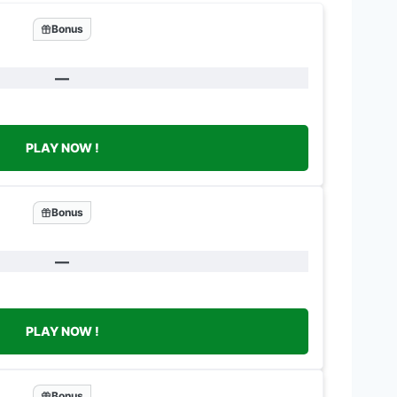
Bonus
—
PLAY NOW !
Bonus
—
PLAY NOW !
Bonus