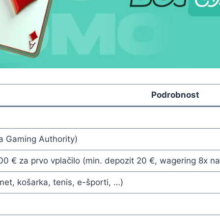
Podrobnost
 Gaming Authority)
0 € za prvo vplačilo (min. depozit 20 €, wagering 8x na
t, košarka, tenis, e-športi, …)