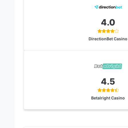
4.0
DirectionBet Casino
4.5
Betalright Casino