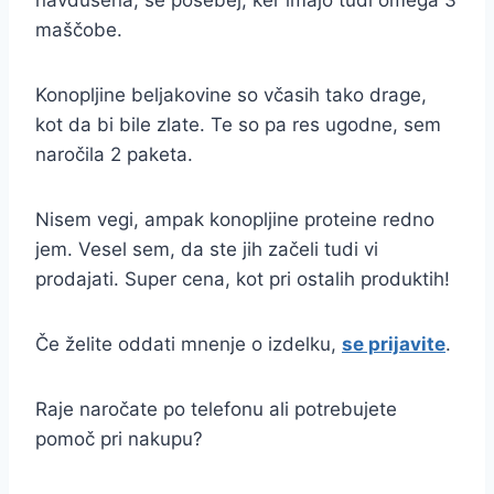
navdušena, še posebej, ker imajo tudi omega 3
maščobe.
Konopljine beljakovine so včasih tako drage,
kot da bi bile zlate. Te so pa res ugodne, sem
naročila 2 paketa.
Nisem vegi, ampak konopljine proteine redno
jem. Vesel sem, da ste jih začeli tudi vi
prodajati. Super cena, kot pri ostalih produktih!
Če želite oddati mnenje o izdelku,
se prijavite
.
Raje naročate po telefonu ali potrebujete
pomoč pri nakupu?