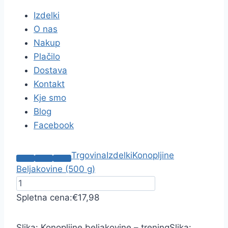
Izdelki
O nas
Nakup
Plačilo
Dostava
Kontakt
Kje smo
Blog
Facebook
Trgovina
Izdelki
Konopljine
Beljakovine (500 g)
Spletna cena:
€17,98
Slika: Konopljine beljakovine – trening
Slika: