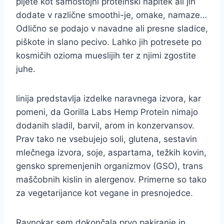
pijete kot samostojni proteinski napitek ali jih
dodate v različne smoothi-je, omake, namaze…
Odlično se podajo v navadne ali presne sladice,
piškote in slano pecivo. Lahko jih potresete po
kosmičih ozioma mueslijih ter z njimi zgostite
juhe.
linija predstavlja izdelke naravnega izvora, kar
pomeni, da Gorilla Labs Hemp Protein nimajo
dodanih sladil, barvil, arom in konzervansov.
Prav tako ne vsebujejo soli, glutena, sestavin
mlečnega izvora, soje, aspartama, težkih kovin,
gensko spremenjenih organizmov (GSO), trans
maščobnih kislin in alergenov. Primerne so tako
za vegetarijance kot vegane in presnojedce.
Ravnokar sem dokončala prvo pakiranje in