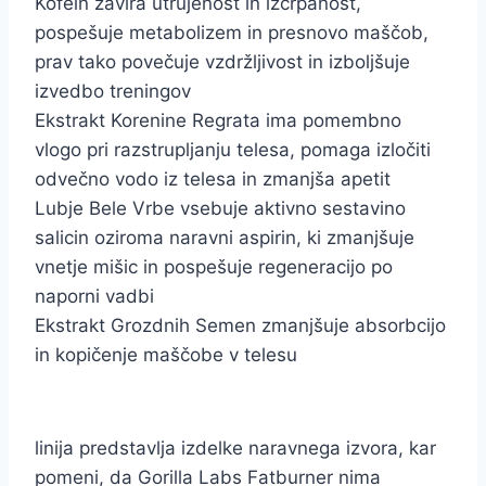
Kofein zavira utrujenost in izčrpanost,
pospešuje metabolizem in presnovo maščob,
prav tako povečuje vzdržljivost in izboljšuje
izvedbo treningov
Ekstrakt Korenine Regrata ima pomembno
vlogo pri razstrupljanju telesa, pomaga izločiti
odvečno vodo iz telesa in zmanjša apetit
Lubje Bele Vrbe vsebuje aktivno sestavino
salicin oziroma naravni aspirin, ki zmanjšuje
vnetje mišic in pospešuje regeneracijo po
naporni vadbi
Ekstrakt Grozdnih Semen zmanjšuje absorbcijo
in kopičenje maščobe v telesu
linija predstavlja izdelke naravnega izvora, kar
pomeni, da Gorilla Labs Fatburner nima