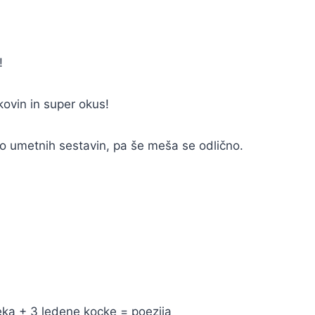
!
kovin in super okus!
lno umetnih sestavin, pa še meša se odlično.
ka + 3 ledene kocke = poezija