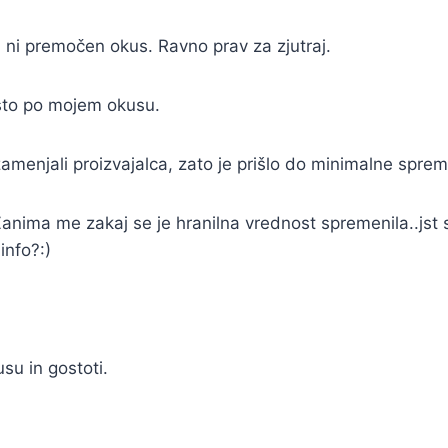
 ni premočen okus. Ravno prav za zjutraj.
isto po mojem okusu.
amenjali proizvajalca, zato je prišlo do minimalne sprem
 Zanima me zakaj se je hranilna vrednost spremenila..jst 
nfo?:)
su in gostoti.