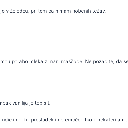
ijo v želodcu, pri tem pa nimam nobenih težav.
čamo uporabo mleka z manj maščobe. Ne pozabite, da se
k vanilija je top šit.
udic in ni ful presladek in premočen tko k nekateri ameri