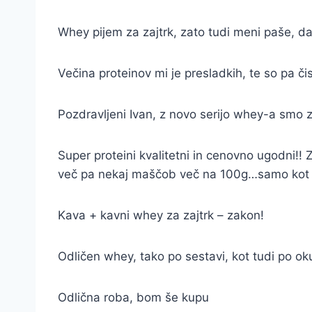
Whey pijem za zajtrk, zato tudi meni paše, da
Večina proteinov mi je presladkih, te so pa č
Pozdravljeni Ivan, z novo serijo whey-a smo z
Super proteini kvalitetni in cenovno ugodni!!
več pa nekaj maščob več na 100g…samo kot i
Kava + kavni whey za zajtrk – zakon!
Odličen whey, tako po sestavi, kot tudi po oku
Odlična roba, bom še kupu