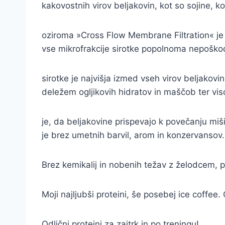
kakovostnih virov beljakovin, kot so sojine, 
oziroma »Cross Flow Membrane Filtration« je p
vse mikrofrakcije sirotke popolnoma nepošk
sirotke je najvišja izmed vseh virov beljakovi
deležem ogljikovih hidratov in maščob ter vi
je, da beljakovine prispevajo k povečanju mi
je brez umetnih barvil, arom in konzervansov.
Brez kemikalij in nobenih težav z želodcem, 
Moji najljubši proteini, še posebej ice coffee
Odlični proteini za zajtrk in po treningu!