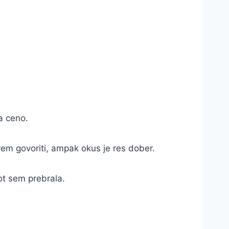
na ceno.
orem govoriti, ampak okus je res dober.
ot sem prebrala.