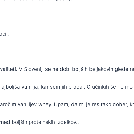
čil.
aliteti. V Sloveniji se ne dobi boljših beljakovin glede 
najboljša vanilija, kar sem jih probal. O učinkih še ne m
naročim vanilijev whey. Upam, da mi je res tako dober, k
med boljših proteinskih izdelkov..