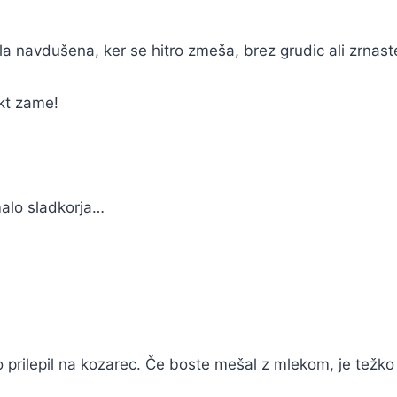
la navdušena, ker se hitro zmeša, brez grudic ali zrna
kt zame!
malo sladkorja…
bo prilepil na kozarec. Če boste mešal z mlekom, je tež