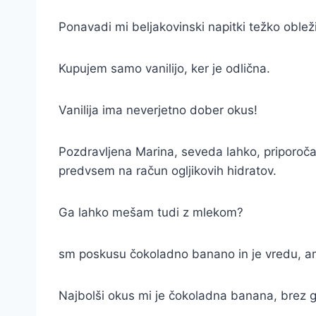
Ponavadi mi beljakovinski napitki težko oblež
Kupujem samo vanilijo, ker je odlična.
Vanilija ima neverjetno dober okus!
Pozdravljena Marina, seveda lahko, priporo
predvsem na račun ogljikovih hidratov.
Ga lahko mešam tudi z mlekom?
sm poskusu čokoladno banano in je vredu, ampa
Najbolši okus mi je čokoladna banana, brez gr