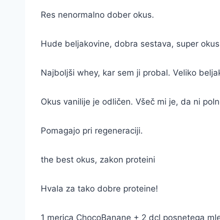
Res nenormalno dober okus.
Hude beljakovine, dobra sestava, super okus
Najboljši whey, kar sem ji probal. Veliko belja
Okus vanilije je odličen. Všeč mi je, da ni po
Pomagajo pri regeneraciji.
the best okus, zakon proteini
Hvala za tako dobre proteine!
1 merica ChocoBanane + 2 dcl posnetega mle