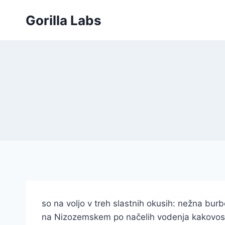
Skip
Gorilla Labs
to
content
so na voljo v treh slastnih okusih: nežna bu
na Nizozemskem po načelih vodenja kakovost