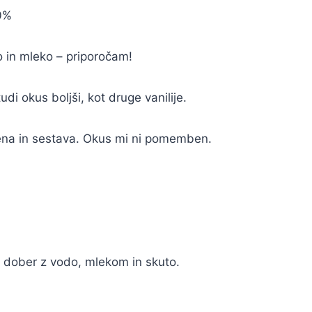
00%
 in mleko – priporočam!
udi okus boljši, kot druge vanilije.
ena in sestava. Okus mi ni pomemben.
l dober z vodo, mlekom in skuto.