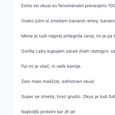
Extra vsi okusi so fenomenalni preverjeno 1
Vsako jutro si zmešam bananin whey, banano
Mene je tudi najprej pritegnila cena, mi je pa t
Gorilla Labs kupujem zarad dveh razlogov: c
Ful mi je všeč, ni velik kemije.
Zelo malo maščob, edinstven okus!
Super se zmeša, brez grudic. Okus je tudi ful
Najboljši proteini kar jih je!