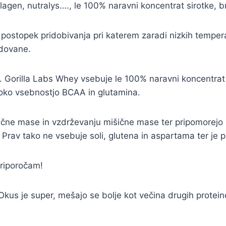
kolagen, nutralys…., le 100% naravni koncentrat sirotke, 
ostopek pridobivanja pri katerem zaradi nizkih temperatu
odovane.
n. Gorilla Labs Whey vsebuje le 100% naravni koncentrat 
soko vsebnostjo BCAA in glutamina.
šične mase in vzdrževanju mišične mase ter pripomorejo 
 Prav tako ne vsebuje soli, glutena in aspartama ter je 
priporočam!
. Okus je super, mešajo se bolje kot večina drugih protein