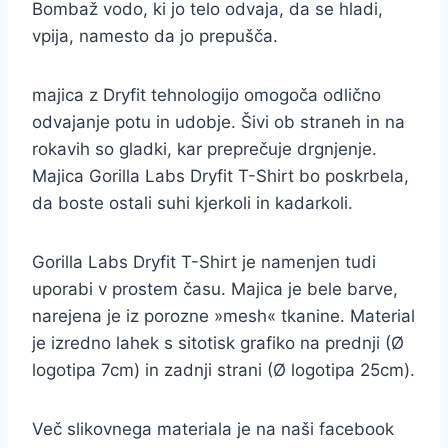
Bombaž vodo, ki jo telo odvaja, da se hladi,
vpija, namesto da jo prepušča.
majica z Dryfit tehnologijo omogoča odlično
odvajanje potu in udobje. Šivi ob straneh in na
rokavih so gladki, kar preprečuje drgnjenje.
Majica Gorilla Labs Dryfit T-Shirt bo poskrbela,
da boste ostali suhi kjerkoli in kadarkoli.
Gorilla Labs Dryfit T-Shirt je namenjen tudi
uporabi v prostem času. Majica je bele barve,
narejena je iz porozne »mesh« tkanine. Material
je izredno lahek s sitotisk grafiko na prednji (Ø
logotipa 7cm) in zadnji strani (Ø logotipa 25cm).
Več slikovnega materiala je na naši facebook