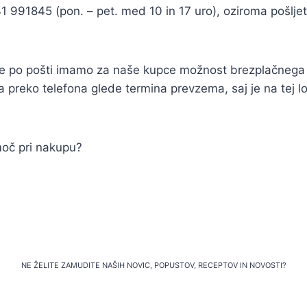
41 991845 (pon. – pet. med 10 in 17 uro), oziroma pošlj
tave po pošti imamo za naše kupce možnost brezplačne
reko telefona glede termina prevzema, saj je na tej lok
moč pri nakupu?
NE ŽELITE ZAMUDITE NAŠIH NOVIC, POPUSTOV, RECEPTOV IN NOVOSTI?