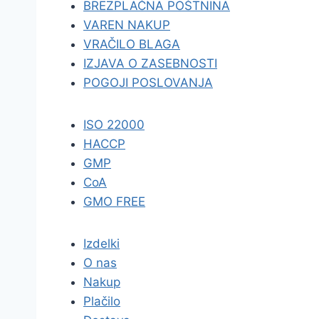
BREZPLAČNA POŠTNINA
VAREN NAKUP
VRAČILO BLAGA
IZJAVA O ZASEBNOSTI
POGOJI POSLOVANJA
ISO 22000
HACCP
GMP
CoA
GMO FREE
Izdelki
O nas
Nakup
Plačilo