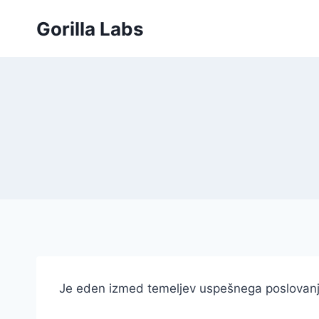
Skip
Gorilla Labs
to
content
Je eden izmed temeljev uspešnega poslovanja